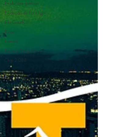
Produções gráficas
Produção de front light
Info GoodC.
Dicas
Eventos
Pacotes Fotográficos
Chip 2.088