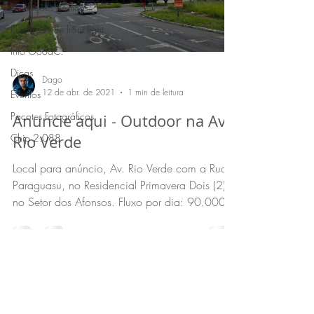
Produções gráficas
Produção de front light
Info GoodC.
Dicas
Dago
12 de abr. de 2021
1 min de leitura
Eventos
Pacotes Fotográficos
Anuncie aqui - Outdoor na Av.
Chip 2.088
Rio Verde
Local para anúncio, Av. Rio Verde com a Rua
Paraguasu, no Residencial Primavera Dois (2),
no Setor dos Afonsos. Fluxo por dia: 90.000...