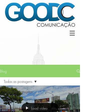
Blog
Todas as postagens
Todas as postagens
Produções fotográficas
Produção para web
Load video