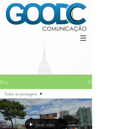
Blog
Todas as postagens
Todas as postagens
Produções fotográficas
Produção para web
Load video