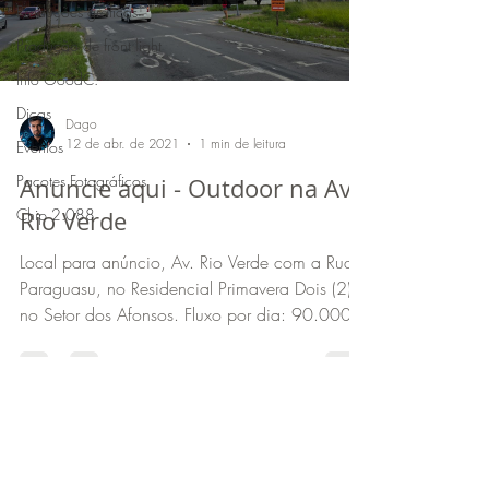
Produções gráficas
Produção de front light
Info GoodC.
Dicas
Dago
12 de abr. de 2021
1 min de leitura
Eventos
Pacotes Fotográficos
Anuncie aqui - Outdoor na Av.
Chip 2.088
Rio Verde
Local para anúncio, Av. Rio Verde com a Rua
Paraguasu, no Residencial Primavera Dois (2),
no Setor dos Afonsos. Fluxo por dia: 90.000...