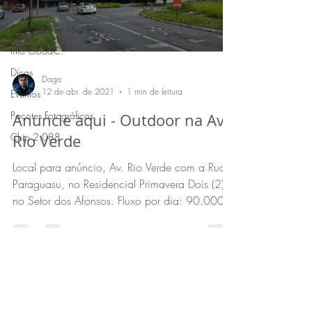
Produções gráficas
Produção de front light
Info GoodC.
Dicas
Dago
12 de abr. de 2021
1 min de leitura
Eventos
Pacotes Fotográficos
Anuncie aqui - Outdoor na Av.
Chip 2.088
Rio Verde
Local para anúncio, Av. Rio Verde com a Rua
Paraguasu, no Residencial Primavera Dois (2),
no Setor dos Afonsos. Fluxo por dia: 90.000...