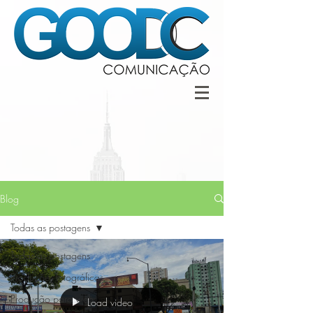
Blog
Todas as postagens
Todas as postagens
Produções fotográficas
Produção para web
Load video