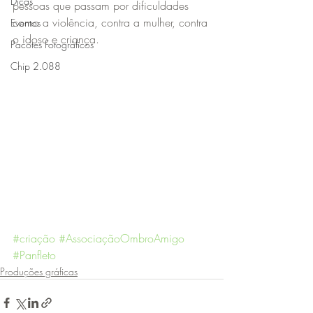
Dicas
pessoas que passam por dificuldades 
como a violência, contra a mulher, contra 
Eventos
o idoso e criança.
Pacotes Fotográficos
Chip 2.088
#criação
#AssociaçãoOmbroAmigo
#Panfleto
Produções gráficas