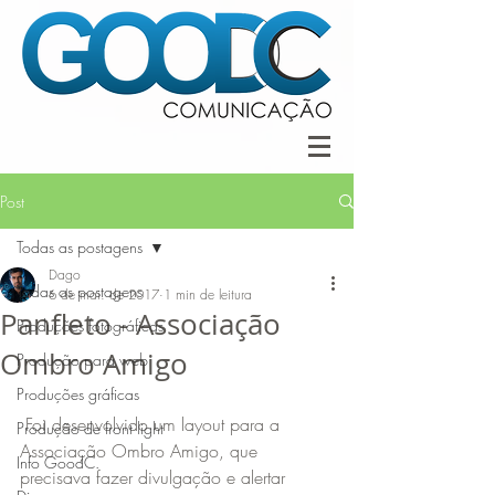
Post
Todas as postagens
Dago
Todas as postagens
6 de mai. de 2017
1 min de leitura
Panfleto - Associação
Produções fotográficas
Ombro Amigo
Produção para web
Produções gráficas
 Foi desenvolvido um layout para a 
Produção de front light
Associação Ombro Amigo, que 
Info GoodC.
precisava fazer divulgação e alertar 