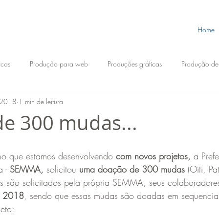
Home
icas
Produção para web
Produções gráficas
Produção de f
e 2018
1 min de leitura
ográficos
Chip 2.088
e 300 mudas...
ho que estamos desenvolvendo
 com novos projetos,
 a Prefe
 - 
SEMMA, 
solicitou 
uma doação de 300 mudas
 (Oiti, P
as são solicitados pela própria SEMMA, seus colaboradores
e 2018
, sendo que essas mudas são doadas em sequencias
eto: