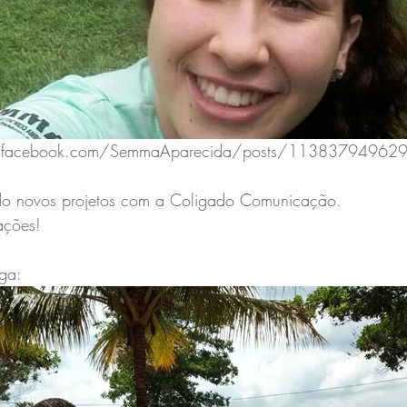
ww.facebook.com/SemmaAparecida/posts/11383794962
do novos projetos com a Coligado Comunicação.
ações!
ega: