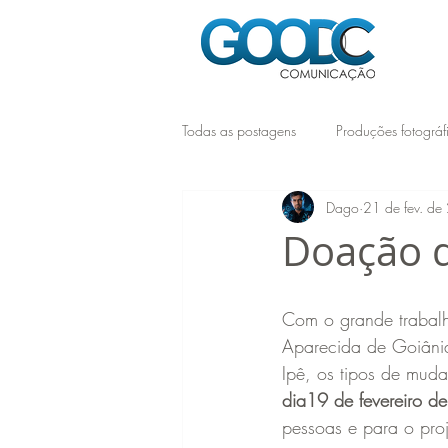
Todas as postagens
Produções fotográf
Dago
21 de fev. d
Dicas
Eventos
Pacotes Fot
Doação d
Com o grande trabal
Aparecida de Goiânia
Ipê, os tipos de mud
dia19 de fevereiro d
pessoas e para o proj