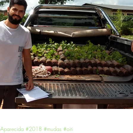
eAparecida
#2018
#mudas
#oiti