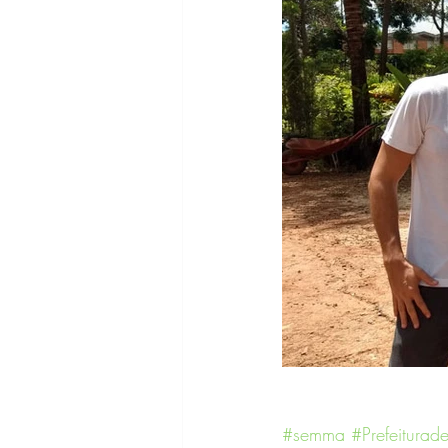
#semma
#Prefeiturad