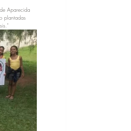
 de Aparecida 
o plantadas 
is."