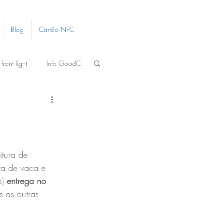
Blog
Cartão NFC
ront light
Info GoodC.
itura de 
ata de vaca e 
) 
entrega no 
 as outras 