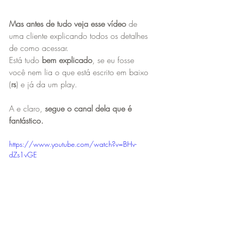
Mas antes de tudo veja esse vídeo
 de 
uma cliente explicando todos os detalhes 
de como acessar.
Está tudo
 bem explicado
, se eu fosse 
você nem lia o que está escrito em baixo 
(
rs
) e já da um play.
A e claro,
 segue o canal dela que é 
fantástico.
https://www.youtube.com/watch?v=BHv-
dZs1vGE