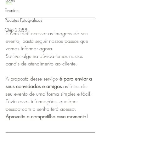
Dicas
ew
Eventos
Pacotes Fotográficos
Chip 2.088
É bem fácil acessar as imagens do seu 
evento, basta seguir nossos passos que 
vamos informar agora.
Se tiver alguma dúvida temos nossos 
canais de atendimento ao cliente.
A proposta desse serviço 
é para enviar a 
seus convidados e amigos
 as fotos do 
seu evento de uma forma simples e fácil. 
Envie essas informações, qualquer 
pessoa com a senha terá acesso. 
Aproveite e compartilhe esse momento!