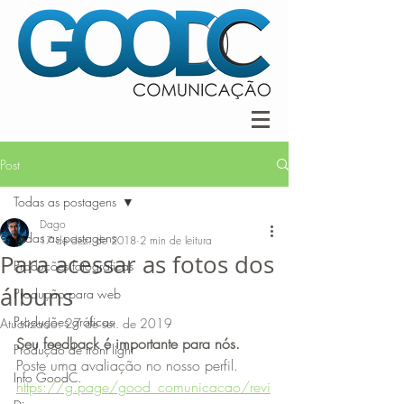
Post
Todas as postagens
Dago
Todas as postagens
17 de dez. de 2018
2 min de leitura
Para acessar as fotos dos
Produções fotográficas
álbuns
Produção para web
Produções gráficas
Atualizado:
27 de set. de 2019
Seu feedback é importante para nós.
Produção de front light
Poste uma avaliação no nosso perfil.
Info GoodC.
https://g.page/good_comunicacao/revi