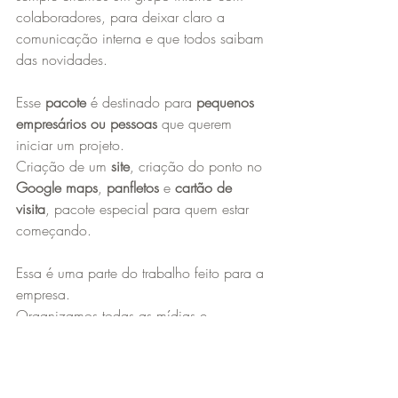
colaboradores, para deixar claro a 
comunicação interna e que todos saibam 
das novidades.
Esse
 pacote 
é destinado para 
pequenos 
empresários ou pessoas
 que querem 
iniciar um projeto.
Criação de um 
site
, criação do ponto no 
Google maps
, 
panfletos
 e 
cartão de 
visita
, pacote especial para quem estar 
começando.
Essa é uma parte do trabalho feito para a 
empresa.
Organizamos todas as mídias e 
alinhamos as informações para que seja 
publicado e bem divulgada!