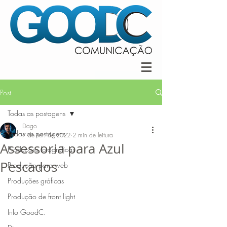
Post
Todas as postagens
Dago
Todas as postagens
7 de set. de 2022
2 min de leitura
Assessoria para Azul
Produções fotográficas
Pescados
Produção para web
Produções gráficas
Produção de front light
Info GoodC.